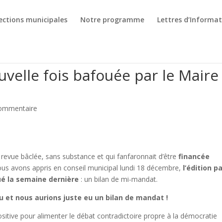
ections municipales
Notre programme
Lettres d’Informa
velle fois bafouée par le Maire
ommentaire
 revue bâclée, sans substance et qui fanfaronnait d’être
financée
ous avons appris en conseil municipal lundi 18 décembre,
l
’
édition pa
ué la semaine dernière
: un bilan de mi-mandat.
peu et nous aurions juste eu un bilan de mandat !
sitive pour alimenter le débat contradictoire propre à la démocratie