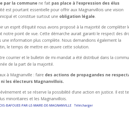
ée par la commune
ne fait
pas place à l’expression des élus
sité est pourtant essentielle pour offrir aux Magnanvillois une vision
nicipal et constitue surtout une
obligation légale
.
ir un esprit d’équité nous avons proposé à la majorité de compléter l
t notre point de vue. Cette démarche aurait garanti le respect des dr
lois une information plus complète. Nous demandions également la
etin, le temps de mettre en œuvre cette solution.
re courrier et le bulletin de mi-mandat a été distribué dans la comm
née de la part de la majorité.
ux à Magnanville : faire
des actions de propagandes ne respect
 ni les électeurs Magnanvillois.
évènement et se réserve la possibilité d’une action en justice. Il est 
lus minoritaires et les Magnanvillois.
OIS-BAFOUEE-PAR-LE-MAIRE-DE-MAGNANVILLE
Télécharger