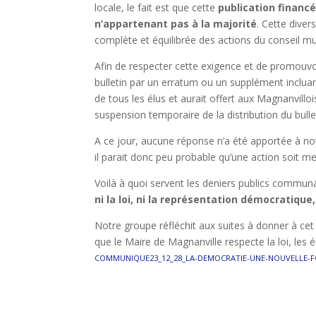
locale, le fait est que cette
publication financ
n’appartenant pas à la majorité
. Cette diver
complète et équilibrée des actions du conseil mu
Afin de respecter cette exigence et de promouvo
bulletin par un erratum ou un supplément incluan
de tous les élus et aurait offert aux Magnanvil
suspension temporaire de la distribution du bull
A ce jour, aucune réponse n’a été apportée à not
il parait donc peu probable qu’une action soit me
Voilà à quoi servent les deniers publics communa
ni la loi, ni la représentation démocratique,
Notre groupe réfléchit aux suites à donner à cet 
que le Maire de Magnanville respecte la loi, les é
COMMUNIQUE23_12_28_LA-DEMOCRATIE-UNE-NOUVELLE-F