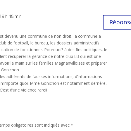
19 h 48 min
Répons
t devenu une commune de non droit, la commune a
club de football, le bureau, les dossiers administratifs
ation de fonctionner. Pourquoi? à des fins politiques, le
ent récupérer la gérance de notre club 😵‍💫 qui est une
avoir la main sur les familles Magnanvilloises et préparer
 Gonichon.
 les adhérents de fausses informations, d’informations
nd n’importe quoi. Mme Gonichon est notamment derrière,
C’est d’une violence rare!!
amps obligatoires sont indiqués avec
*